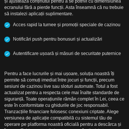
și ajustează conținutul pentru a se potrivi cu dimensiunea
ecranului fără a pierde funcții. Asta înseamnă că nu trebuie
să instalezi aplicații suplimentare.
Acces rapid la turnee și promoții speciale de cazinou
Notificări push pentru bonusuri și actualizări
Autentificare ușoară și măsuri de securitate puternice
Pentru a face lucrurile și mai ușoare, soluția noastră îți
permite să comuți imediat între jocuri și funcții, precum
sesiuni de cazinou live sau sloturi automate. Totul a fost
actualizat pentru a respecta cele mai înalte standarde de
siguranță. Toate operațiunile rămân complet în Lei, ceea ce
este în conformitate cu ghidurile de joc responsabil.
Tranzacțiile financiare folosesc conexiuni criptate. Alege
versiunea de aplicație compatibilă cu sistemul tău de
operare pe platforma noastră oficială pentru a descărca și