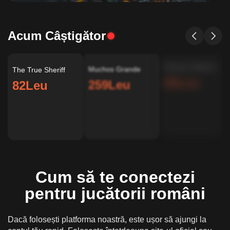
Acum Câștigător
Phoenix Reborn
The True Sheriff
Muchos Grande
66Leu
82Leu
259Leu
Cum să te conectezi
pentru jucătorii români
Dacă folosești platforma noastră, este ușor să ajungi la