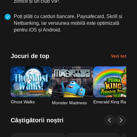
zilnice și un club VIP.
Aplicație mobilă pentru Publicwin: joacă pe
Android, Ios și alte dispozitive
Poți plăti cu carduri bancare, Paysafecard, Skrill și
Netbanking, iar versiunea mobilă este optimizată
Alătură-te programului nostru VIP la Publicwin
pentru iOS și Android.
pentru a obține beneficii speciale
Plățile sunt sigure, iar jucătorii sunt protejați
Joc responsabil la Publicwin
Jocuri de top
Vezi tot
Respectarea strictă a politicii 18+
Instrucțiuni despre cum să te înscrii și să folosești
Publicwin
Introducerea și retragerea banilor
Ghost Walks
Emerald King Rainbow Road
T
Monster Madness
Câștigătorii noștri