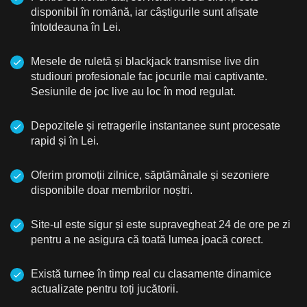
disponibil în română, iar câștigurile sunt afișate
întotdeauna în Lei.
Mesele de ruletă și blackjack transmise live din
studiouri profesionale fac jocurile mai captivante.
Sesiunile de joc live au loc în mod regulat.
Depozitele și retragerile instantanee sunt procesate
rapid și în Lei.
Oferim promoții zilnice, săptămânale și sezoniere
disponibile doar membrilor noștri.
Site-ul este sigur și este supravegheat 24 de ore pe zi
pentru a ne asigura că toată lumea joacă corect.
Există turnee în timp real cu clasamente dinamice
actualizate pentru toți jucătorii.