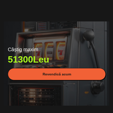
Câștig maxim
51300Leu
Revendică acum