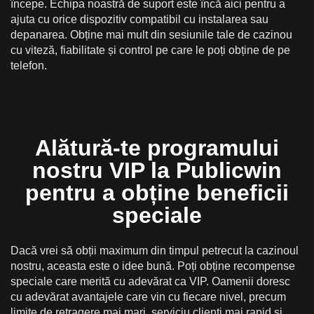
începe. Echipa noastră de suport este încă aici pentru a
ajuta cu orice dispozitiv compatibil cu instalarea sau
depanarea. Obține mai mult din sesiunile tale de cazinou
cu viteză, fiabilitate și control pe care le poți obține de pe
telefon.
Alătură-te programului
nostru VIP la Publicwin
pentru a obține beneficii
speciale
Dacă vrei să obții maximum din timpul petrecut la cazinoul
nostru, aceasta este o idee bună. Poți obține recompense
speciale care merită cu adevărat ca VIP. Oamenii doresc
cu adevărat avantajele care vin cu fiecare nivel, precum
limite de retragere mai mari, serviciu clienți mai rapid și